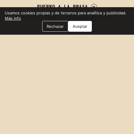
PUERRO A LA BRASA
Usamos cookies propias y de terceros para analítica y publicidad.
en dos cocciones, con espuma de puerro
Más info
Rechazar
Aceptar
a elegir:
ABADEJO A LA BRASA
CUBE ROLL DE ANGUS
TXULETA DE VACA NACIONAL A LA BRASA
+10€/PERS
NUESTRA MILANESA
+5€/PERS
y sus guarniciones: piquillos a la brasa, papas
fritas y ensalada verde
BRUMA DE YUZU
ganache de chocolate blanco al yuzu, merengue y